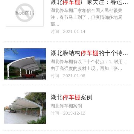
湖北
停车棚
厂家关注：春运大潮将至，疫情进入多地局部暴发阶段，疫情防控该怎么做？
湖北停车棚厂家相信全国人民都很关
注，春节马上到了，但疫情确多地局
部…
时间：2021-01-14
湖北膜结构
停车棚
的十个特点介绍
湖北停车棚有以下十个特点：1. 耐用：
由于高强度的膜材出现，再加上张…
时间：2021-01-06
湖北
停车棚
案例
湖北停车棚案例
时间：2019-12-12